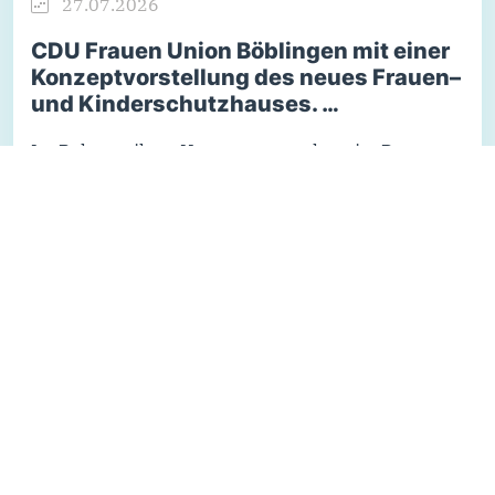
27.07.2026
CDU Frauen Union Böblingen mit einer
Konzeptvorstellung des neues Frauen–
und Kinderschutzhauses. …
Im Rahmen ihrer Hauptversammlung im Dream-
Bowl Böblingen informierte sich die CDU Frauen
Union Kreis Böblingen über das geplante Frauen-
und Kinderschutzhaus in Herrenberg.
Vertreterinnen des Waldhauses Hildrizhausen
sowie der Beratungsstellen AMILA und Thamar
stellten das Projekt und die aktuelle…
Weiterlesen...